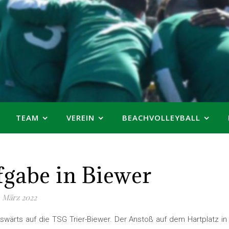
TEAM
VEREIN
BEACHVOLLEYBALL
gabe in Biewer
. März 2022
ärts auf die TSG Trier-Biewer. Der Anstoß auf dem Hartplatz in