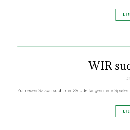
LI
WIR su
2
Zur neuen Saison sucht der SV Udelfangen neue Spieler. 
LI