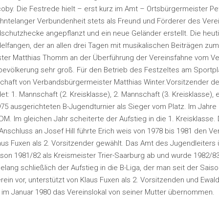
y. Die Festrede hielt – erst kurz im Amt – Ortsbürgermeister Pete
rzehntelanger Verbundenheit stets als Freund und Förderer des Verei
schutzhecke angepflanzt und ein neue Geländer erstellt. Die heut
elfangen, der an allen drei Tagen mit musikalischen Beiträgen zu
ister Matthias Thomm an der Überführung der Vereinsfahne vom Ver
rfbevölkerung sehr groß. Für den Betrieb des Festzeltes am Sportp
chaft von Verbandsbürgermeister Matthias Winter.Vorsitzender des 
: 1. Mannschaft (2. Kreisklasse), 2. Mannschaft (3. Kreisklasse),
975 ausgerichteten B-Jugendturnier als Sieger vom Platz. Im Jahre
0 DM. Im gleichen Jahr scheiterte der Aufstieg in die 1. Kreisklass
nschluss an Josef Hill führte Erich weis von 1978 bis 1981 den Ve
laus Fuxen als 2. Vorsitzender gewählt. Das Amt des Jugendleite
aison 1981/82 als Kreismeister Trier-Saarburg ab und wurde 1982/83
lang schließlich der Aufstieg in die B-Liga, der man seit der Sais
in vor, unterstützt von Klaus Fuxen als 2. Vorsitzenden und Ewald
n im Januar 1980 das Vereinslokal von seiner Mutter übernommen.