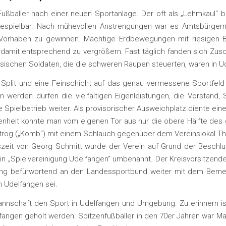
ußballer nach einer neuen Sportanlage. Der oft als „Lehmkaul“ b
spielbar. Nach mühevollen Anstrengungen war es Amtsbürgermeis
s Vorhaben zu gewinnen. Mächtige Erdbewegungen mit riesigen B
d damit entsprechend zu vergrößern. Fast täglich fanden sich Zu
ischen Soldaten, die die schweren Raupen steuerten, waren in Ud
Split und eine Feinschicht auf das genau vermessene Sportfeld
erden dürfen die vielfältigen Eigenleistungen, die Vorstand, Sp
Spielbetrieb weiter. Als provisorischer Ausweichplatz diente ei
enheit konnte man vom eigenen Tor aus nur die obere Hälfte des
og („Komb“) mit einem Schlauch gegenüber dem Vereinslokal Thiele
mtszeit von Georg Schmitt wurde der Verein auf Grund der Beschl
“ in „Spielvereinigung Udelfangen“ umbenannt. Der Kreisvorsitzen
mlung befürwortend an den Landessportbund weiter mit dem Bemer
n Udelfangen sei.
nnschaft den Sport in Udelfangen und Umgebung. Zu erinnern ist
gen geholt werden. Spitzenfußballer in den 70er Jahren war Manuel 