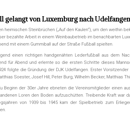
ll gelangt von Luxemburg nach Udelfange
den heimischen Steinbrüchen („Auf den Kaulen“), um den weithin b
besser bezahlte Arbeit in einem Weinbaubetrieb im benachbarten Lu
end mit einem Gummiball auf der Straße Fußball spielten.
gend einen richtigen handgenähten Lederfußball aus dem Nach
d für Abend und erlernte so die ersten Schritte dieses Mannsch
4 folgte die Gründung der DJK Udelfangen. Erster Vorsitzender 
thias Soester, Josef Hill, Peter Burg, Wilhelm Becker, Matthias T
 Zu Beginn der 30er Jahre ebneten die Vereinsmitglieder einen au
handenen Loren den Boden aufzuschütten. Treibende Kraft war dab
egsjahren von 1939 bis 1945 kam der Spielbetrieb zum Erliege
en.