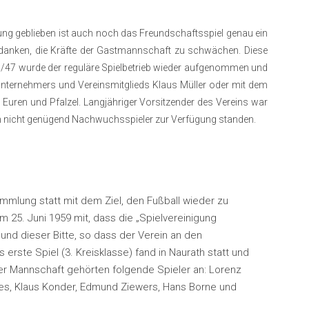
erung geblieben ist auch noch das Freundschaftsspiel genau ein
gedanken, die Kräfte der Gastmannschaft zu schwächen. Diese
946/47 wurde der reguläre Spielbetrieb wieder aufgenommen und
ternehmers und Vereinsmitglieds Klaus Müller oder mit dem
 Euren und Pfalzel. Langjähriger Vorsitzender des Vereins war
noch nicht genügend Nachwuchsspieler zur Verfügung standen.
sammlung statt mit dem Ziel, den Fußball wieder zu
 25. Juni 1959 mit, dass die „Spielvereinigung
und dieser Bitte, so dass der Verein an den
rste Spiel (3. Kreisklasse) fand in Naurath statt und
 Der Mannschaft gehörten folgende Spieler an: Lorenz
eltes, Klaus Konder, Edmund Ziewers, Hans Borne und