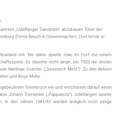
n
ekannten „Udelfanger Sandstein“ abzubauen. Einer der
xemburg (Firma Besch in Grevenmacher). Dort lernte er
barland mit. Bis dahin spielte man im Dorf mit einem
aftsspiels. Es dauerte nicht lange, bis 1923 die ersten
war Matthias Soester („Seestisch Metz“). Zu den Aktiven
hielen und Aloys Mohn.
sgebeuteten Steinbruch ein und errichteten darauf einen
ei Johann Trierweiler („Pappaschi“). Udelfangen spielte
n. In den Jahren 1941/42 wurden lediglich noch einige