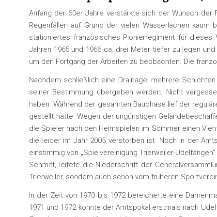
Anfang der 60er Jahre verstärkte sich der Wunsch der F
Regenfällen auf Grund der vielen Wasserlachen kaum be
stationiertes französisches Pionierregiment für diese
Jahren 1965 und 1966 ca. drei Meter tiefer zu legen un
um den Fortgang der Arbeiten zu beobachten. Die französ
Nachdem schließlich eine Drainage, mehrere Schichten 
seiner Bestimmung übergeben werden. Nicht vergessen w
haben. Während der gesamten Bauphase lief der reguläre 
gestellt hatte. Wegen der ungünstigen Geländebeschaff
die Spieler nach den Heimspielen im Sommer einen Viehtr
die leider im Jahr 2005 verstorben ist. Noch in der A
einstimmig von „Spielvereinigung Trierweiler-Udelfangen
Schmitt, leitete die Niederschrift der Generalversam
Trierweiler, sondern auch schon vom früheren Sportverei
In der Zeit von 1970 bis 1972 bereicherte eine Damenma
1971 und 1972 konnte der Amtspokal erstmals nach Udelfan