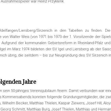
er Ausnahmespieler war Heinz Przyklenk.
elfangen/Liersberg/Sirzenich in den Tabellen zu finden. Di
 von Walter Weis (von 1971 bis 1973 der 1. Vorsitzende der Spielv
et. Aufgrund der kommunalen Gebietsreform in Rheinland-Pfalz 
gel im März 1974 bildeten der SV Igel und Liersberg ab der Sais
nich übrig, die seitdem – bis zur Neugründung des SV Sirzenich 
olgenden Jahre
n sein 50-jähriges Vereinsjubiläum feiern. Damit verbunden war ei
 Kommersabends konnten folgende Gründungsmitglieder, die zwisc
, Wilhelm Becker, Matthias Thielen, Kaspar Ziewers, Josef Hill, Alo
, Georg Schmitt, Matthias Burg, Josef Thielen, Matthias und Hermann