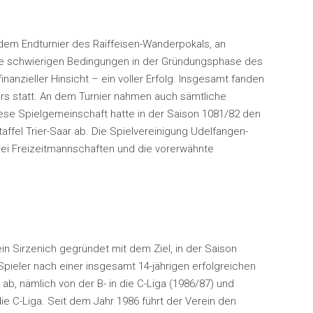
 dem Endturnier des Raiffeisen-Wanderpokals, an
f die schwierigen Bedingungen in der Gründungsphase des
inanzieller Hinsicht – ein voller Erfolg. Insgesamt fanden
rs statt. An dem Turnier nahmen auch sämtliche
ese Spielgemeinschaft hatte in der Saison 1081/82 den
fel Trier-Saar ab. Die Spielvereinigung Udelfangen-
drei Freizeitmannschaften und die vorerwähnte
in Sirzenich gegründet mit dem Ziel, in der Saison
pieler nach einer insgesamt 14-jährigen erfolgreichen
b, nämlich von der B- in die C-Liga (1986/87) und
die C-Liga. Seit dem Jahr 1986 führt der Verein den