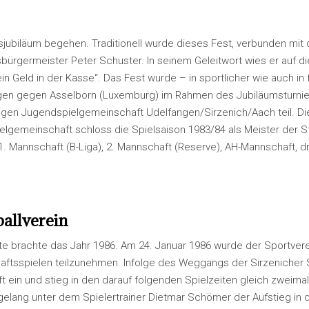
sjubiläum begehen. Traditionell wurde dieses Fest, verbunden mit
Ortsbürgermeister Peter Schuster. In seinem Geleitwort wies er au
ein Geld in der Kasse“. Das Fest wurde – in sportlicher wie auch in f
ngen gegen Asselborn (Luxemburg) im Rahmen des Jubiläumsturnie
igen Jugendspielgemeinschaft Udelfangen/Sirzenich/Aach teil. Di
emeinschaft schloss die Spielsaison 1983/84 als Meister der Staf
1. Mannschaft (B-Liga), 2. Mannschaft (Reserve), AH-Mannschaft, 
ballverein
chte brachte das Jahr 1986. Am 24. Januar 1986 wurde der Sportvere
ftsspielen teilzunehmen. Infolge des Weggangs der Sirzenicher S
ein und stieg in den darauf folgenden Spielzeiten gleich zweimal a
7 gelang unter dem Spielertrainer Dietmar Schömer der Aufstieg in 