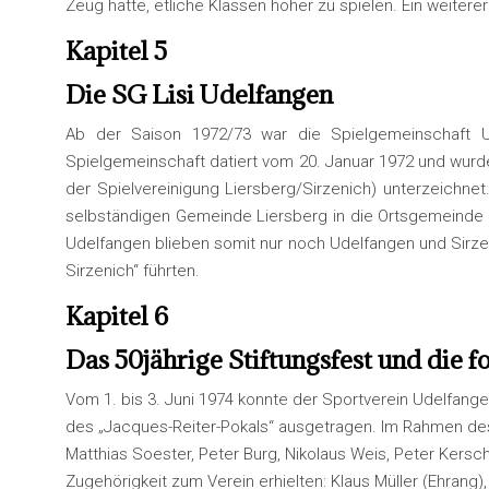
Zeug hatte, etliche Klassen höher zu spielen. Ein weiter
Kapitel 5
Die SG Lisi Udelfangen
Ab der Saison 1972/73 war die Spielgemeinschaft Ud
Spielgemeinschaft datiert vom 20. Januar 1972 und wurde
der Spielvereinigung Liersberg/Sirzenich) unterzeichn
selbständigen Gemeinde Liersberg in die Ortsgemeinde I
Udelfangen blieben somit nur noch Udelfangen und Sirze
Sirzenich“ führten.
Kapitel 6
Das 50jährige Stiftungsfest und die f
Vom 1. bis 3. Juni 1974 konnte der Sportverein Udelfange
des „Jacques-Reiter-Pokals“ ausgetragen. Im Rahmen des
Matthias Soester, Peter Burg, Nikolaus Weis, Peter Kersch
Zugehörigkeit zum Verein erhielten: Klaus Müller (Ehrang)