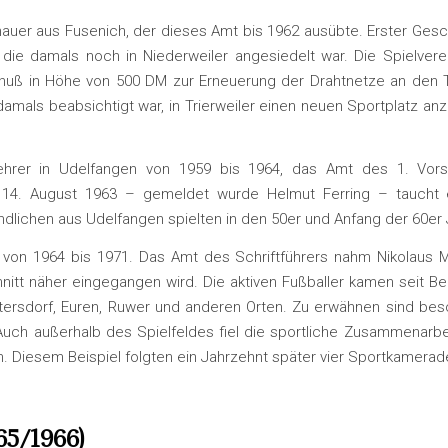
auer aus Fusenich, der dieses Amt bis 1962 ausübte. Erster Geschä
, die damals noch in Niederweiler angesiedelt war. Die Spielvere
huß in Höhe von 500 DM zur Erneuerung der Drahtnetze an den 
mals beabsichtigt war, in Trierweiler einen neuen Sportplatz anzu
ehrer in Udelfangen von 1959 bis 1964, das Amt des 1. Vorsi
 14. August 1963 – gemeldet wurde Helmut Ferring – taucht ers
endlichen aus Udelfangen spielten in den 50er und Anfang der 60
 von 1964 bis 1971. Das Amt des Schriftführers nahm Nikolaus Mü
itt näher eingegangen wird. Die aktiven Fußballer kamen seit Beg
tersdorf, Euren, Ruwer und anderen Orten. Zu erwähnen sind beso
uch außerhalb des Spielfeldes fiel die sportliche Zusammenarbei
. Diesem Beispiel folgten ein Jahrzehnt später vier Sportkamerad
65/1966)