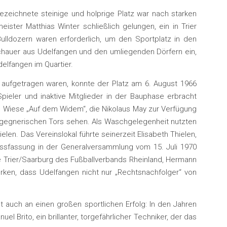
ezeichnete steinige und holprige Platz war nach starken
ter Matthias Winter schließlich gelungen, ein in Trier
ulldozern waren erforderlich, um den Sportplatz in den
schauer aus Udelfangen und den umliegenden Dörfern ein,
elfangen im Quartier.
 aufgetragen waren, konnte der Platz am 6. August 1966
ieler und inaktive Mitglieder in der Bauphase erbracht
ne Wiese „Auf dem Widem“, die Nikolaus May zur Verfügung
 gegnerischen Tors sehen. Als Waschgelegenheit nutzten
n. Das Vereinslokal führte seinerzeit Elisabeth Thielen,
ussfassung in der Generalversammlung vom 15. Juli 1970
de Trier/Saarburg des Fußballverbands Rheinland, Hermann
ken, dass Udelfangen nicht nur „Rechtsnachfolger“ von
 auch an einen großen sportlichen Erfolg: In den Jahren
Brito, ein brillanter, torgefährlicher Techniker, der das