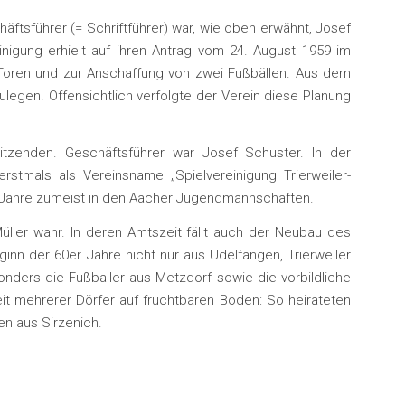
ftsführer (= Schriftführer) war, wie oben erwähnt, Josef
inigung erhielt auf ihren Antrag vom 24. August 1959 im
Toren und zur Anschaffung von zwei Fußbällen. Aus dem
legen. Offensichtlich verfolgte der Verein diese Planung
tzenden. Geschäftsführer war Josef Schuster. In der
tmals als Vereinsname „Spielvereinigung Trierweiler-
er Jahre zumeist in den Aacher Jugendmannschaften.
ller wahr. In deren Amtszeit fällt auch der Neubau des
inn der 60er Jahre nicht nur aus Udelfangen, Trierweiler
nders die Fußballer aus Metzdorf sowie die vorbildliche
t mehrerer Dörfer auf fruchtbaren Boden: So heirateten
en aus Sirzenich.