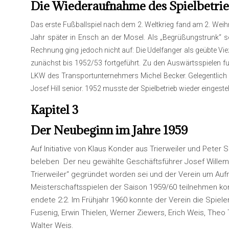
Die Wiederaufnahme des Spielbetrie
Das erste Fußballspiel nach dem 2. Weltkrieg fand am 2. Weihn
Jahr später in Ensch an der Mosel. Als „Begrüßungstrunk“ s
Rechnung ging jedoch nicht auf: Die Udelfanger als geübte Vi
zunächst bis 1952/53 fortgeführt. Zu den Auswärtsspielen
LKW des Transportunternehmers Michel Becker. Gelegentlich di
Josef Hill senior. 1952 musste der Spielbetrieb wieder einge
Kapitel 3
Der Neubeginn im Jahre 1959
Auf Initiative von Klaus Konder aus Trierweiler und Peter
beleben Der neu gewählte Geschäftsführer Josef Willems 
Trierweiler“ gegründet worden sei und der Verein um Aufn
Meisterschaftsspielen der Saison 1959/60 teilnehmen konn
endete 2:2. Im Frühjahr 1960 konnte der Verein die Spiel
Fusenig, Erwin Thielen, Werner Ziewers, Erich Weis, Theo
Walter Weis.