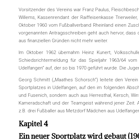
Vorsitzender des Vereins war Franz Paulus, Fleischbesch
Willems, Kassenrendant der Raiffeisenkasse Trierweiler
Oktober 1960 vom Fußballverband Rheinland einen Zusc
vorgenannten Antragsschreiben geht auch hervor, dass da
aus finanziellen Gründen nicht mehr weiter.
Im Oktober 1962 übernahm Heinz Kunert, Volksschull
Schiedsrichtermeldung für das Spieljahr 1963/64 vom
Udelfangen“ auf, der so bis 1970 geführt wurde. Die Jug
Georg Schmitt („Maathes Schorsch“) leitete den Verein
Sportplatzes in Udelfangen, auf den im folgenden Abschn
und Fusenich, sondern auch aus Herresthal, Kersch, Win
Kameradschaft und der Teamgeist während jener Zeit. A
z.B. drei Fußballer aus Metzdorf Mädchen aus Udelfangen
Kapitel 4
Ein neuer Sportplatz wird gebaut (19