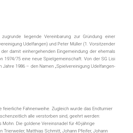
e zugrunde liegende Vereinbarung zur Gründung einer
ereinigung Udelfangen) und Peter Müller (1. Vorsitzender
und der damit einhergehenden Eingemeindung der ehemals
on 1974/75 eine neue Spielgemeinschaft. Von der SG Lisi
im Jahre 1986 – den Namen „Spielvereinigung Udelfangen-
ne feierliche Fahnenweihe. Zugleich wurde das Endturnier
henzeitlich alle verstorben sind, geehrt werden:
ys Mohn. Die goldene Vereinsnadel für 40-jährige
 Trierweiler, Matthias Schmitt, Johann Pfeifer, Johann