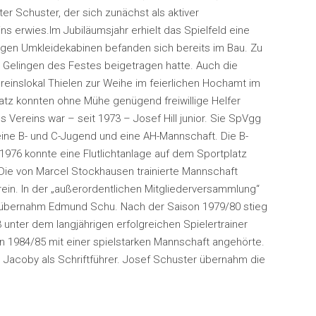
r Schuster, der sich zunächst als aktiver
ns erwies.Im Jubiläumsjahr erhielt das Spielfeld eine
igen Umkleidekabinen befanden sich bereits im Bau. Zu
m Gelingen des Festes beigetragen hatte. Auch die
einslokal Thielen zur Weihe im feierlichen Hochamt im
latz konnten ohne Mühe genügend freiwillige Helfer
Vereins war – seit 1973 – Josef Hill junior. Sie SpVgg
 eine B- und C-Jugend und eine AH-Mannschaft. Die B-
 1976 konnte eine Flutlichtanlage auf dem Sportplatz
e. Die von Marcel Stockhausen trainierte Mannschaft
rein. In der „außerordentlichen Mitgliederversammlung“
rs übernahm Edmund Schu. Nach der Saison 1979/80 stieg
 unter dem langjährigen erfolgreichen Spielertrainer
on 1984/85 mit einer spielstarken Mannschaft angehörte.
 Jacoby als Schriftführer. Josef Schuster übernahm die