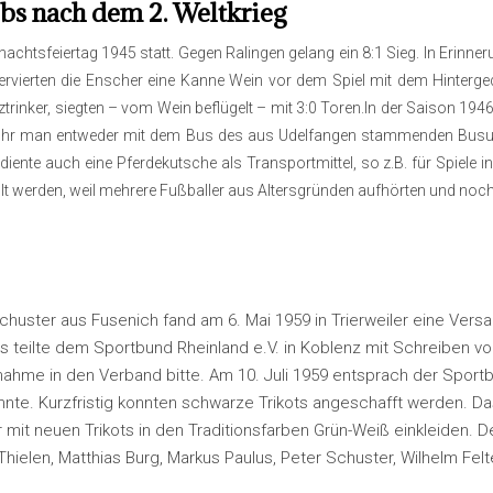
bs nach dem 2. Weltkrieg
achtsfeiertag 1945 statt. Gegen Ralingen gelang ein 8:1 Sieg. In Erinn
ervierten die Enscher eine Kanne Wein vor dem Spiel mit dem Hinter
eztrinker, siegten – vom Wein beflügelt – mit 3:0 Toren.In der Saison 1
 fuhr man entweder mit dem Bus des aus Udelfangen stammenden Busun
ente auch eine Pferdekutsche als Transportmittel, so z.B. für Spiele in
stellt werden, weil mehrere Fußballer aus Altersgründen aufhörten und 
 Schuster aus Fusenich fand am 6. Mai 1959 in Trierweiler eine Ver
teilte dem Sportbund Rheinland e.V. in Koblenz mit Schreiben vom
ahme in den Verband bitte. Am 10. Juli 1959 entsprach der Sportb
te. Kurzfristig konnten schwarze Trikots angeschafft werden. Das e
er mit neuen Trikots in den Traditionsfarben Grün-Weiß einkleiden.
 Thielen, Matthias Burg, Markus Paulus, Peter Schuster, Wilhelm F