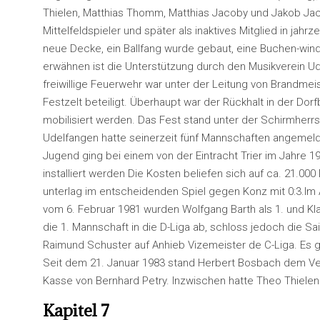
Thielen, Matthias Thomm, Matthias Jacoby und Jakob Jacob
Mittelfeldspieler und später als inaktives Mitglied in jah
neue Decke, ein Ballfang wurde gebaut, eine Buchen-wind
erwähnen ist die Unterstützung durch den Musikverein Ud
freiwillige Feuerwehr war unter der Leitung von Brandme
Festzelt beteiligt. Überhaupt war der Rückhalt in der Do
mobilisiert werden. Das Fest stand unter der Schirmherrs
Udelfangen hatte seinerzeit fünf Mannschaften angemeldet
Jugend ging bei einem von der Eintracht Trier im Jahre 1
installiert werden Die Kosten beliefen sich auf ca. 21.00
unterlag im entscheidenden Spiel gegen Konz mit 0:3.Im A
vom 6. Februar 1981 wurden Wolfgang Barth als 1. und K
die 1. Mannschaft in die D-Liga ab, schloss jedoch die S
Raimund Schuster auf Anhieb Vizemeister de C-Liga. Es ge
Seit dem 21. Januar 1983 stand Herbert Bosbach dem Vere
Kasse von Bernhard Petry. Inzwischen hatte Theo Thiele
Kapitel 7