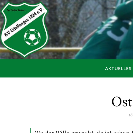
AKTUELLES
Ost
16
Wo der Wille erwacht, da ist schon f