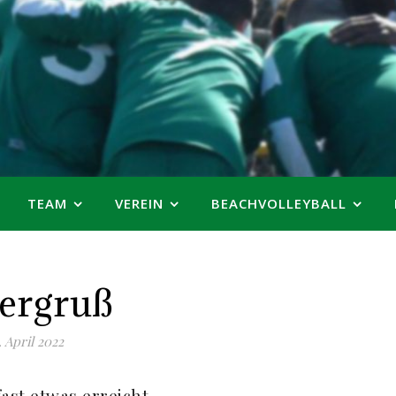
TEAM
VEREIN
BEACHVOLLEYBALL
ergruß
. April 2022
ast etwas erreicht.