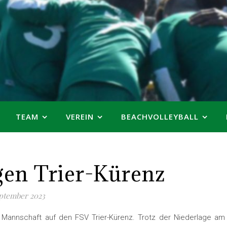
TEAM
VEREIN
BEACHVOLLEYBALL
gen Trier-Kürenz
eptember 2023
Mannschaft auf den FSV Trier-Kürenz. Trotz der Niederlage am