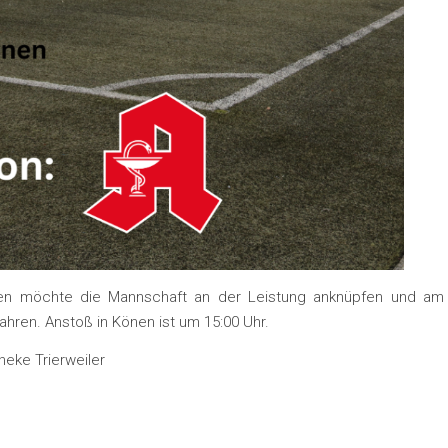
gen möchte die Mannschaft an der Leistung anknüpfen und am
hren. Anstoß in Könen ist um 15:00 Uhr.
heke Trierweiler